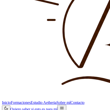
Inicio
Formaciones
Estudio Aetheria
Sobre mí
Contacto
Quiero saber si esto es para mí